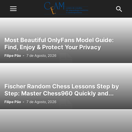
Most Beautiful OnlyFans Model Guide:
Find, Enjoy & Protect Your Privacy
Filipe Pão
-
7 de Agosto, 2026
Fischer Random Chess Lessons Step by
Step: Master Chess960 Quickly and...
Filipe Pão
-
7 de Agosto, 2026